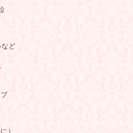
位
いなど
プ
ップ
でに）