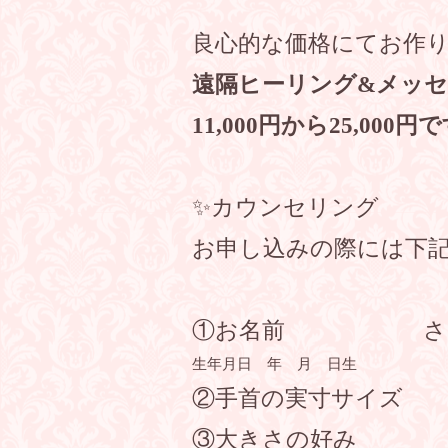
良心的な価格にてお作
遠隔ヒーリング&メッ
11,000円から25,000
✨カウンセリング
お申し込みの際には下
①お名前 さ
生年月日 年 月 日生
②手首の実寸サイズ 
③大きさの好み