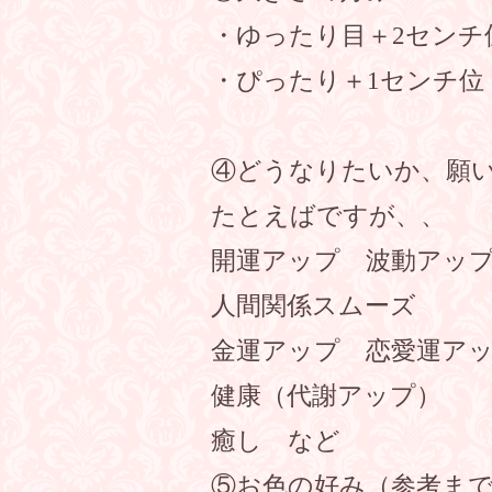
・ゆったり目＋2センチ
・ぴったり＋1センチ位
④どうなりたいか、願
たとえばですが、、
開運アップ 波動アッ
人間関係スムーズ
金運アップ 恋愛運ア
健康（代謝アップ）
癒し など
⑤お色の好み（参考ま